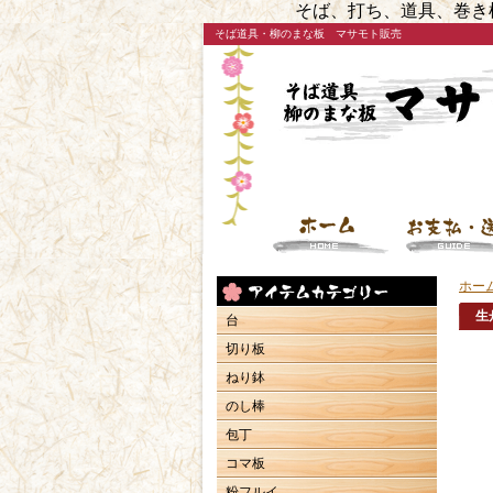
そば、打ち、道具、巻き
そば道具・柳のまな板 マサモト販売
ホー
生
台
切り板
ねり鉢
のし棒
包丁
コマ板
粉フルイ