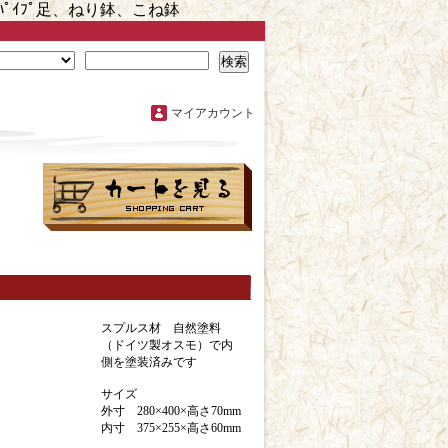
ｲﾌﾟ足、ねり鉢、こね鉢
検索
マイアカウント
スプルス材 自然塗料
（ドイツ製オスモ）で内
側を塗装済みです
サイズ
外寸 280×400×高さ70mm
内寸 375×255×高さ60mm