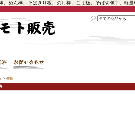
棒、めん棒、そばきり板、のし棒、こま板、そば切包丁、軽量ﾊﾟ
ム
>
生船
舟