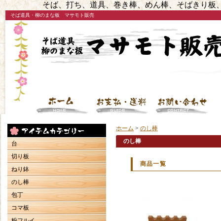
そば、打ち、道具、巻き棒、めん棒、そばきり板、
そば道具・柳のまな板 マサモト販売
ホーム
>
のし棒
のし棒
台
切り板
商品一覧
ねり鉢
のし棒
包丁
コマ板
粉フルイ