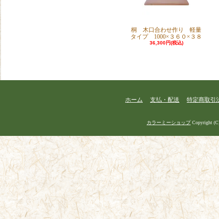
桐 木口合わせ作り 軽量
タイプ 1000×３６０×３８
36,300円(税込)
ホーム
支払・配送
特定商取引
カラーミーショップ
Copyright (C