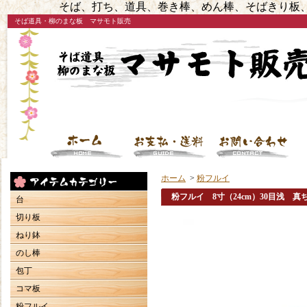
そば、打ち、道具、巻き棒、めん棒、そばきり板、
そば道具・柳のまな板 マサモト販売
ホーム
>
粉フルイ
粉フルイ 8寸（24cm）30目浅 真
台
切り板
ねり鉢
のし棒
包丁
コマ板
粉フルイ