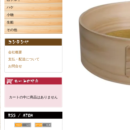
ハケ
小物
生船
その他
会社概要
支払・配送について
お問合せ
カートの中に商品はありません