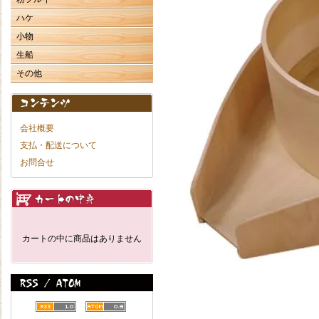
ハケ
小物
生船
その他
会社概要
支払・配送について
お問合せ
カートの中に商品はありません