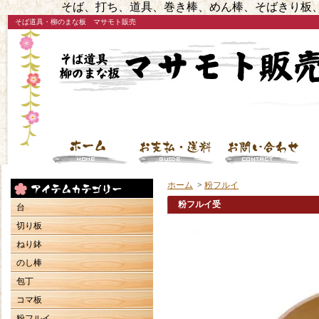
そば、打ち、道具、巻き棒、めん棒、そばきり板、
そば道具・柳のまな板 マサモト販売
ホーム
>
粉フルイ
粉フルイ受
台
切り板
ねり鉢
のし棒
包丁
コマ板
粉フルイ