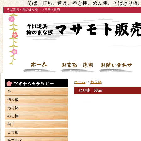
そば、打ち、道具、巻き棒、めん棒、そばきり板、
そば道具・柳のまな板 マサモト販売
ホーム
>
ねり鉢
ねり鉢 60cm
台
切り板
ねり鉢
のし棒
包丁
コマ板
粉フルイ