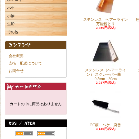
ハケ
小物
ステンレス ヘアーライン
生船
万能粉とり
3,850円(税込)
その他
会社概要
支払・配送について
ステンレス（ヘアーライ
お問合せ
ン） スクレーパー曲
0.5mm 30cm
2,037円(税込)
カートの中に商品はありません
PC柄 ハケ 廃番
3,410円(税込)