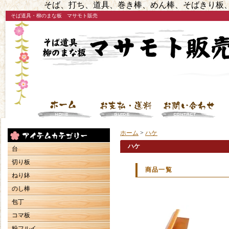
そば、打ち、道具、巻き棒、めん棒、そばきり板、
そば道具・柳のまな板 マサモト販売
ホーム
>
ハケ
ハケ
台
切り板
商品一覧
ねり鉢
のし棒
包丁
コマ板
粉フルイ