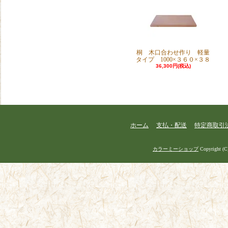
桐 木口合わせ作り 軽量
タイプ 1000×３６０×３８
36,300円(税込)
ホーム
支払・配送
特定商取引
カラーミーショップ
Copyright (C